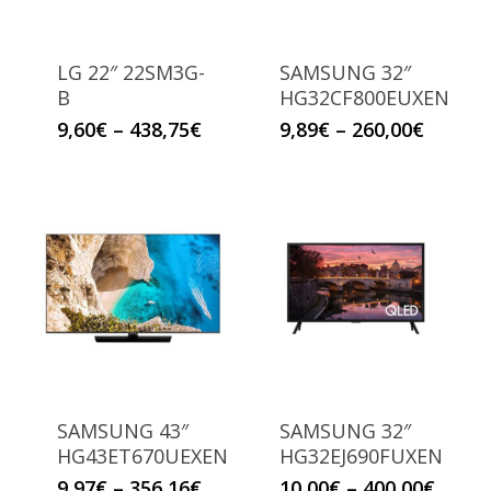
LG 22″ 22SM3G-
SAMSUNG 32″
B
HG32CF800EUXEN
9,60
€
–
438,75
€
9,89
€
–
260,00
€
SAMSUNG 43″
SAMSUNG 32″
HG43ET670UEXEN
HG32EJ690FUXEN
9,97
€
–
356,16
€
10,00
€
–
400,00
€