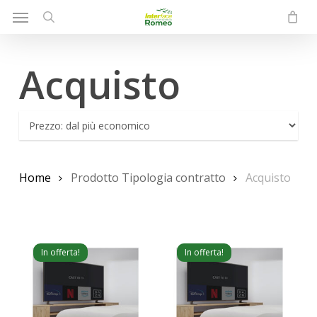
Menu
Skip
to
search
main
Acquisto
content
Home
Prodotto Tipologia contratto
Acquisto
In offerta!
In offerta!