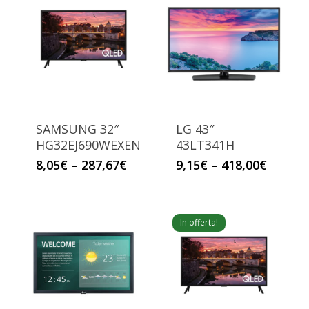
SAMSUNG 32″
LG 43″
HG32EJ690WEXEN
43LT341H
8,05
€
–
287,67
€
9,15
€
–
418,00
€
In offerta!