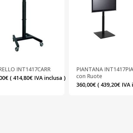
RELLO INT1417CARR
PIANTANA INT1417PI
con Ruote
00
€
(
414,80
€
IVA inclusa )
360,00
€
(
439,20
€
IVA i