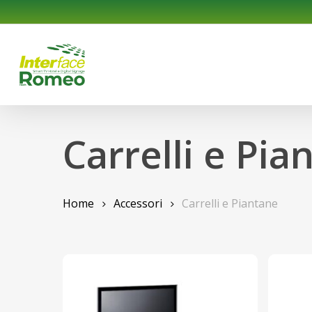
Skip
to
main
content
Carrelli e Pia
Home
Accessori
Carrelli e Piantane