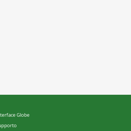
nterface Globe
upporto