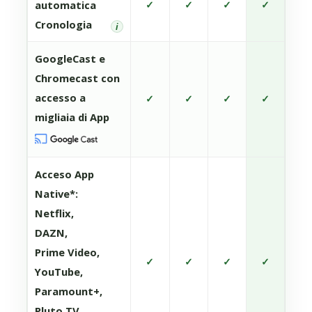
automatica
✓
✓
✓
✓
Cronologia
i
GoogleCast e
Chromecast con
accesso a
✓
✓
✓
✓
migliaia di App
Acceso App
Native*:
Netflix,
DAZN,
Prime Video,
✓
✓
✓
✓
YouTube,
Paramount+,
Pluto TV,