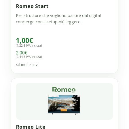
Romeo Start
Per strutture che vogliono partire dal digital
concierge con il setup più leggero.
1,00
€
(1,22 € IVA inclusa)
2,00
€
(2,44 € IVA inclusa)
/al mese a tv
Romeo Lite