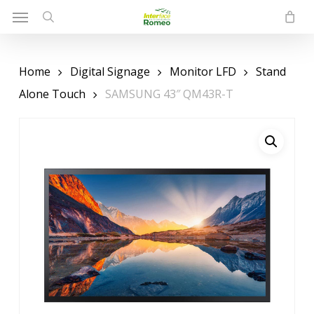
Menu
Skip
to
search
main
content
Home
Digital Signage
Monitor LFD
Stand
Alone Touch
SAMSUNG 43″ QM43R-T