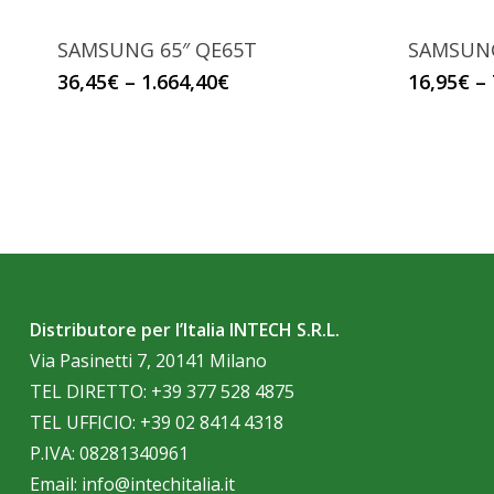
SAMSUNG 65″ QE65T
SAMSUNG
36,45
€
–
1.664,40
€
16,95
€
–
Distributore per l’Italia INTECH S.R.L.
Via Pasinetti 7, 20141 Milano
TEL DIRETTO:
+39 377 528 4875
TEL UFFICIO:
+39 02 8414 4318
P.IVA: 08281340961
Email:
info@intechitalia.it