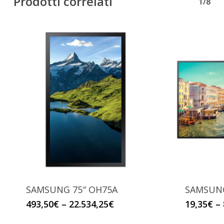
Prodotti correlati
1/8
SAMSUNG 75″ OH75A
SAMSUNG
493,50
€
–
22.534,25
€
19,35
€
–