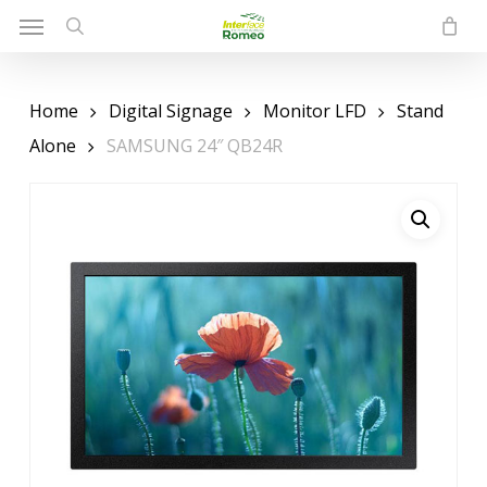
Menu
Skip
to
search
main
content
Home
Digital Signage
Monitor LFD
Stand
Alone
SAMSUNG 24″ QB24R