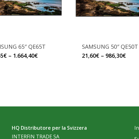
SUNG 65″ QE65T
SAMSUNG 50″ QE50T
Questo
Questo
45
€
–
1.664,40
€
21,60
€
–
986,30
€
prodotto
prodotto
ha
ha
più
più
varianti.
varianti.
Le
Le
opzioni
opzioni
possono
possono
essere
essere
HQ Distributore per la Svizzera
I
scelte
scelte
INTERFIN TRADE SA