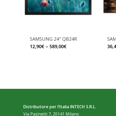
SAMSUNG 24″ QB24R
SAM
Questo
12,90
€
–
589,00
€
36,
prodotto
ha
più
varianti.
Le
opzioni
possono
essere
Distributore per l’Italia INTECH S.R.L.
scelte
Via Pasinetti 7, 20141 Milano