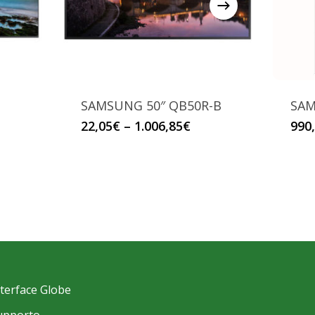
SAMSUNG 50″ QB50R-B
SAM
Questo
22,05
€
–
1.006,85
€
990
prodotto
ha
più
varianti.
Le
opzioni
possono
essere
nterface Globe
scelte