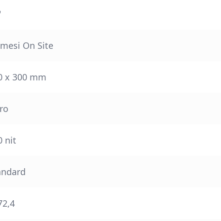
"
 mesi On Site
0 x 300 mm
ro
 nit
andard
72,4