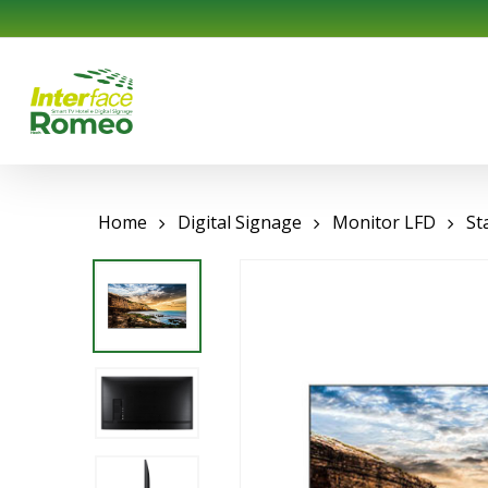
Skip
to
main
content
Home
Digital Signage
Monitor LFD
St