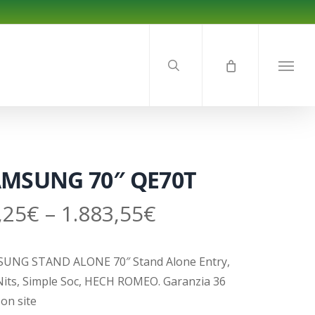
search
Menu
MSUNG 70″ QE70T
,25
€
–
1.883,55
€
UNG STAND ALONE 70″ Stand Alone Entry,
Nits, Simple Soc, HECH ROMEO. Garanzia 36
on site