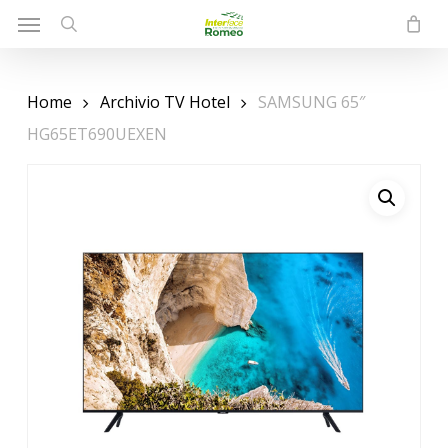
Menu
Skip
to
search
main
content
Home
Archivio TV Hotel
SAMSUNG 65″
HG65ET690UEXEN