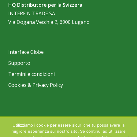
HQ Distributore per la Svizzera
INTERFIN TRADE SA
Via Dogana Vecchia 2, 6900 Lugano
Interface Globe
Supporto
Termini e condizioni
Cookies & Privacy Policy
Utilizziamo i cookie per essere sicuri che tu possa avere la
© 2026 INTERFIN TRADE SA LUGANO | Tutti i marchi registrati citati
migliore esperienza sul nostro sito. Se continui ad utilizzare
all'interno di questo sito sono proprietà degli aventi diritto.