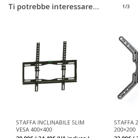
Ti potrebbe interessare…
1/3
STAFFA INCLINABILE SLIM
STAFFA 
VESA 400×400
200×200