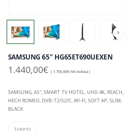
SAMSUNG 65″ HG65ET690UEXEN
1.440,00
€
(
1.756,80
€
IVA inclusa )
SAMSUNG, 65″, SMART TV HOTEL, UHD 4K, REACH,
HECH ROMEO, DVB-T2/S2/C, WI-FI, SOFT AP, SLIM,
BLACK
Esaurito