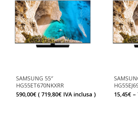
SAMSUNG 55″
SAMSUNG
HG55ET670NKXRR
HG55EJ6
590,00
€
(
719,80
€
IVA inclusa )
15,45
€
–