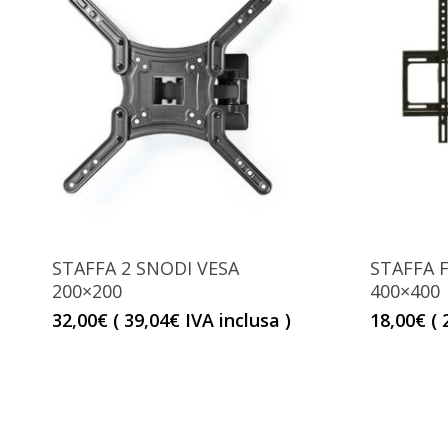
STAFFA 2 SNODI VESA
STAFFA F
200×200
400×400
32,00
€
(
39,04
€
IVA inclusa )
18,00
€
(