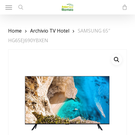
Menu
Skip
to
search
main
content
Home
Archivio TV Hotel
SAMSUNG 65″
HG65EJ690YBXEN