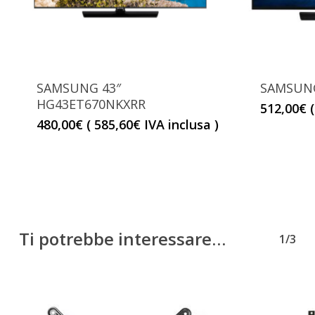
SAMSUNG 43″
SAMSUNG
HG43ET670NKXRR
512,00
€
480,00
€
(
585,60
€
IVA inclusa )
Ti potrebbe interessare…
1/3