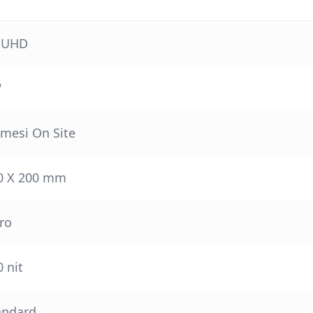
 UHD
"
 mesi On Site
0 X 200 mm
ro
 nit
andard