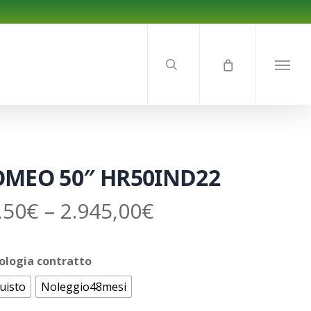
search
Menu
MEO 50″ HR50IND22
,50
€
–
2.945,00
€
ologia contratto
uisto
Noleggio48mesi