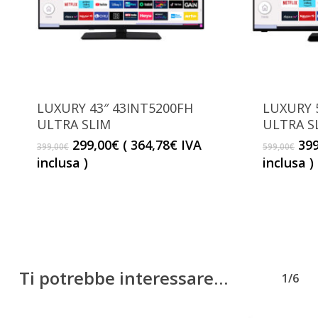
LUXURY 43″ 43INT5200FH
LUXURY 
ULTRA SLIM
ULTRA S
Il
Il
Il
299,00
€
(
364,78
€
IVA
399
399,00
€
599,00
€
prezzo
prezzo
pr
inclusa )
inclusa )
originale
attuale
ori
era:
è:
era
399,00€.
299,00€.
599
Ti potrebbe interessare…
1/6