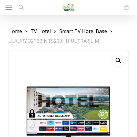
Menu
Skip
to
search
main
content
Home
TV Hotel
Smart TV Hotel Base
LUXURY 32″ 32INT5200HH ULTRA SLIM