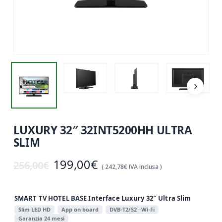
LUXURY 32″ 32INT5200HH ULTRA
SLIM
Il
Il
199,00
€
256,00
€
(
242,78
€
IVA inclusa )
prezzo
prezzo
originale
attuale
SMART TV HOTEL BASE Interface Luxury 32″ Ultra Slim
era:
è:
Slim LED HD
App on board
DVB‑T2/S2 · Wi‑Fi
Garanzia 24 mesi