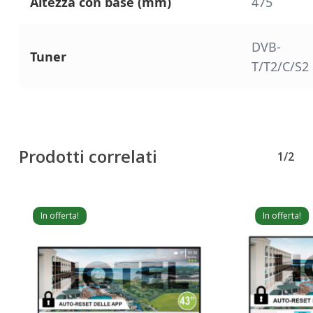
Altezza con base (mm)
475
DVB-
Tuner
T/T2/C/S2
Prodotti correlati
1/2
In offerta!
In offerta!