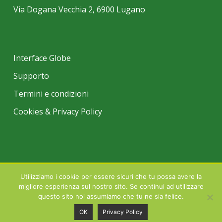
Via Dogana Vecchia 2, 6900 Lugano
Interface Globe
Supporto
Termini e condizioni
Cookies & Privacy Policy
Utilizziamo i cookie per essere sicuri che tu possa avere la
© 2026 INTERFIN TRADE SA LUGANO | Tutti i marchi registrati citati
migliore esperienza sul nostro sito. Se continui ad utilizzare
all'interno di questo sito sono proprietà degli aventi diritto.
questo sito noi assumiamo che tu ne sia felice.
OK
Privacy Policy
facebook
linkedin
youtube
instagram