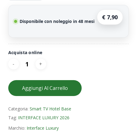
256,00€.
199,00€.
€
7,90
Disponibile con noleggio in 48 mesi
Acquista online
Aggiungi Al Carrello
Categoria:
Smart TV Hotel Base
Tag:
INTERFACE LUXURY 2026
Marchio:
Interface Luxury