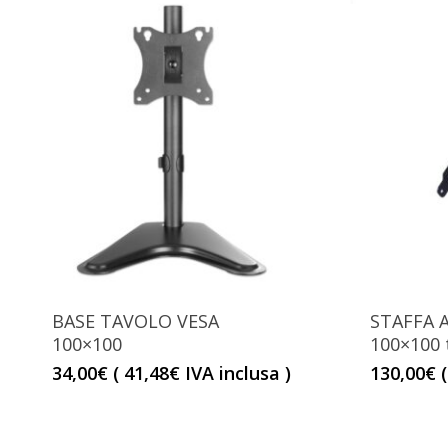
BASE TAVOLO VESA
STAFFA A
100×100
100×100 
34,00
€
(
41,48
€
IVA inclusa )
130,00
€