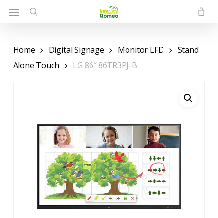
Menu
Skip
to
search
main
content
Home
Digital Signage
Monitor LFD
Stand
Alone Touch
LG 86″ 86TR3PJ-B