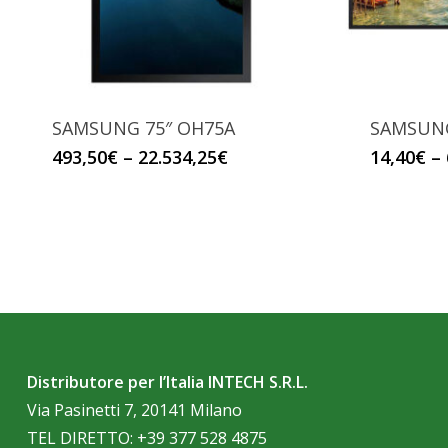
SAMSUNG 75″ OH75A
SAMSUNG
493,50
€
–
22.534,25
€
14,40
€
–
Distributore per l’Italia INTECH S.R.L.
Via Pasinetti 7, 20141 Milano
TEL DIRETTO:
+39 377 528 4875