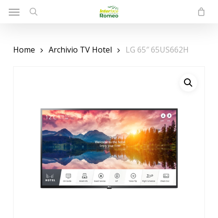
Menu
Skip
to
search
main
content
Home
Archivio TV Hotel
LG 65″ 65US662H