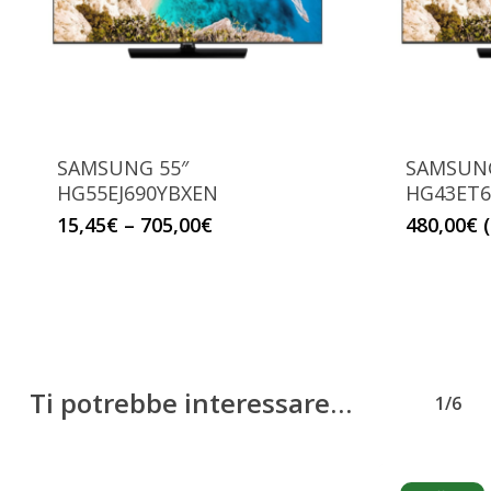
SAMSUNG 55″
SAMSUNG
HG55EJ690YBXEN
HG43ET6
15,45
€
–
705,00
€
480,00
€
Ti potrebbe interessare…
1/6