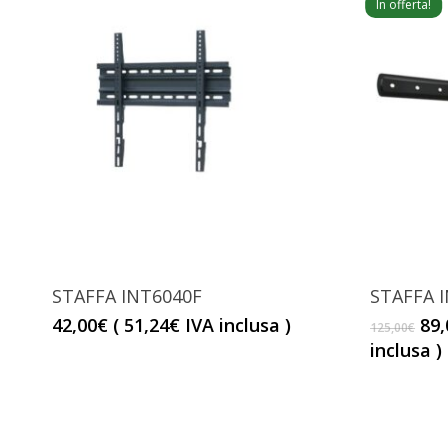
In offerta!
STAFFA INT6040F
STAFFA 
Il
42,00
€
(
51,24
€
IVA inclusa )
89,
125,00
€
pr
inclusa )
ori
era
125