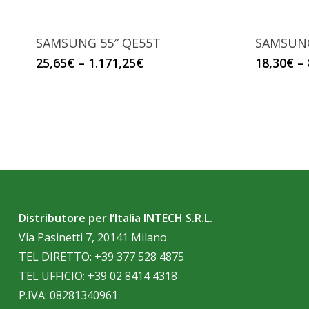
SAMSUNG 55″ QE55T
SAMSUNG
25,65
€
–
1.171,25
€
18,30
€
–
Distributore per l’Italia INTECH S.R.L.
Via Pasinetti 7, 20141 Milano
TEL DIRETTO:
+39 377 528 4875
TEL UFFICIO:
+39 02 8414 4318
P.IVA: 08281340961