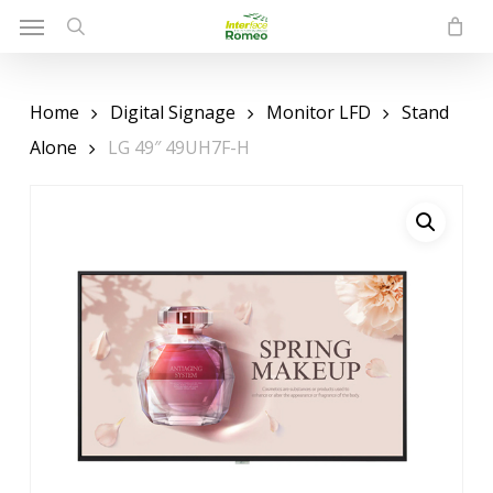
Menu
Skip
to
search
main
content
Home
Digital Signage
Monitor LFD
Stand
Alone
LG 49″ 49UH7F-H