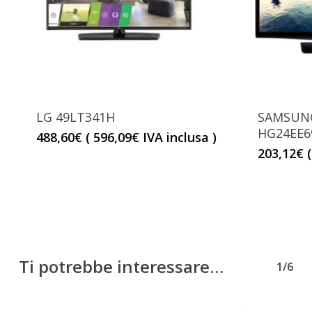
LG 49LT341H
SAMSUNG
HG24EE6
488,60
€
(
596,09
€
IVA inclusa )
203,12
€
Ti potrebbe interessare…
1/6