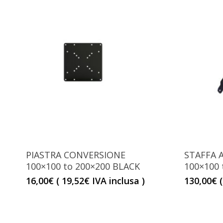
PIASTRA CONVERSIONE
STAFFA A
100×100 to 200×200 BLACK
100×100 
16,00
€
(
19,52
€
IVA inclusa )
130,00
€