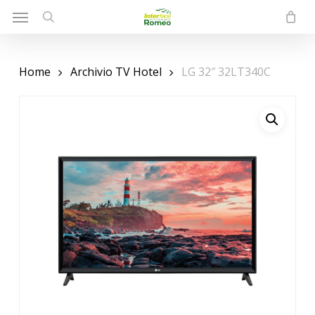
Menu
Skip
to
search
main
content
Home
Archivio TV Hotel
LG 32″ 32LT340C