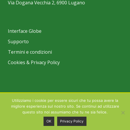
Via Dogana Vecchia 2, 6900 Lugano
Interface Globe
Supporto
Termini e condizioni
Cookies & Privacy Policy
Utilizziamo i cookie per essere sicuri che tu possa avere la
© 2026 INTERFIN TRADE SA LUGANO | Tutti i marchi registrati citati
migliore esperienza sul nostro sito. Se continui ad utilizzare
all'interno di questo sito sono proprietà degli aventi diritto.
questo sito noi assumiamo che tu ne sia felice.
OK
Privacy Policy
facebook
linkedin
youtube
instagram