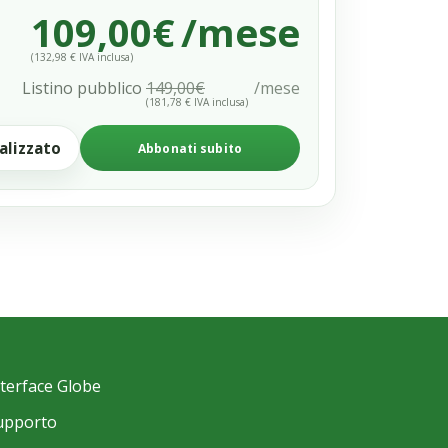
109,00€
/mese
(132,98 € IVA inclusa)
Listino pubblico
149,00€
/mese
(181,78 € IVA inclusa)
alizzato
Abbonati subito
nterface Globe
upporto