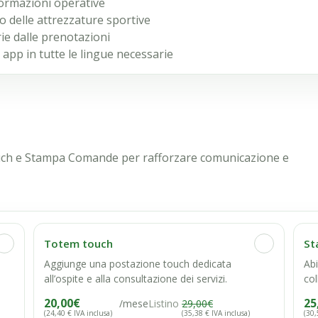
formazioni operative
zzo delle attrezzature sportive
rie dalle prenotazioni
app in tutte le lingue necessarie
uch e Stampa Comande per rafforzare comunicazione e
Totem touch
St
Aggiunge una postazione touch dedicata
Abi
all’ospite e alla consultazione dei servizi.
col
20,00
€
25
/mese
Listino
29,00
€
(24,40 € IVA inclusa)
(35,38 € IVA inclusa)
(30,