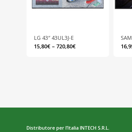
scelte
nella
pagina
del
prodotto
LG 43″ 43UL3J-E
SAM
Questo
15,80
€
–
720,80
€
16,9
prodotto
ha
più
varianti.
Le
opzioni
possono
essere
scelte
Distributore per l’Italia INTECH S.R.L.
nella