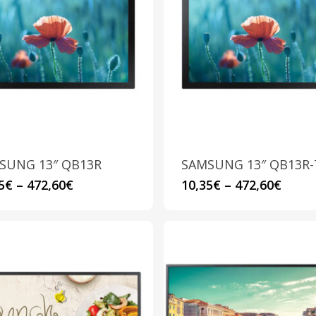
SUNG 13″ QB13R
SAMSUNG 13″ QB13R-
Questo
Questo
5
€
–
472,60
€
10,35
€
–
472,60
€
prodotto
prodotto
ha
ha
più
più
varianti.
varianti.
Le
Le
opzioni
opzioni