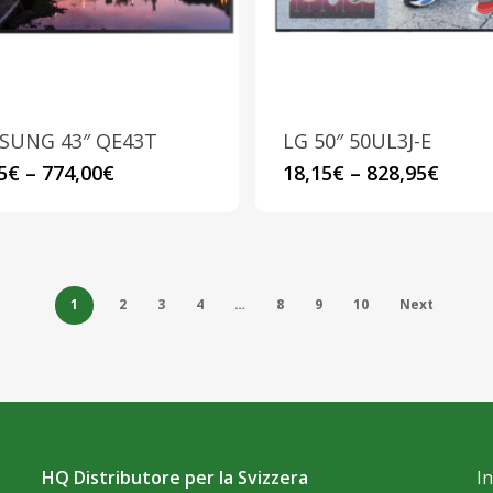
scelte
scelte
nella
nella
pagina
pagina
del
del
prodotto
prodotto
SUNG 43″ QE43T
LG 50″ 50UL3J-E
Questo
Questo
5
€
–
774,00
€
18,15
€
–
828,95
€
prodotto
prodotto
ha
ha
più
più
varianti.
varianti.
1
2
3
4
…
8
9
10
Next
Le
Le
opzioni
opzioni
possono
possono
essere
essere
scelte
scelte
nella
HQ Distributore per la Svizzera
nella
I