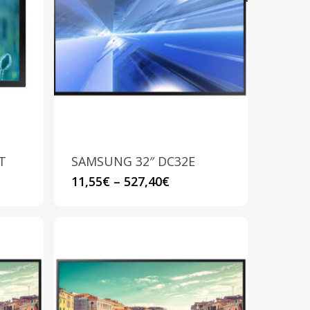
T
SAMSUNG 32″ DC32E
Questo
11,55
€
–
527,40
€
prodotto
ha
più
varianti.
Le
opzioni