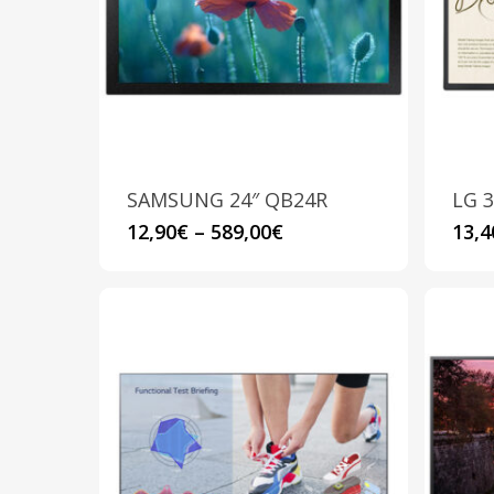
possono
essere
scelte
nella
pagina
del
prodotto
SAMSUNG 24″ QB24R
LG 3
Questo
12,90
€
–
589,00
€
13,4
prodotto
ha
più
varianti.
Le
opzioni
possono
essere