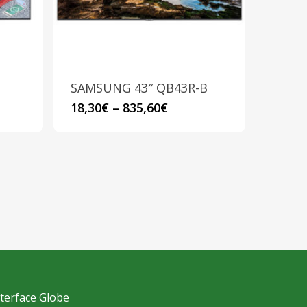
scelte
nella
pagina
del
prodotto
SAMSUNG 43″ QB43R-B
Questo
18,30
€
–
835,60
€
prodotto
ha
più
varianti.
Le
opzioni
possono
essere
scelte
nterface Globe
nella