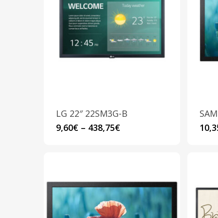
LG 22″ 22SM3G-B
SAM
Questo
9,60
€
–
438,75
€
10,3
prodotto
ha
più
varianti.
Le
opzioni