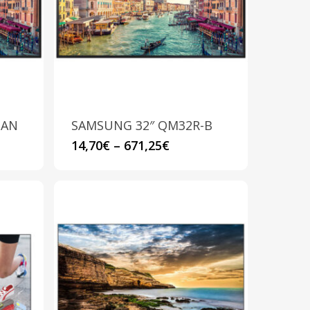
possono
essere
scelte
nella
pagina
del
prodotto
-AN
SAMSUNG 32″ QM32R-B
Questo
14,70
€
–
671,25
€
prodotto
ha
più
varianti.
Le
opzioni
possono
essere