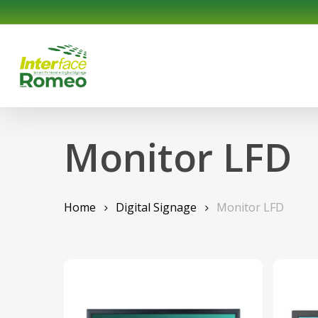
Skip
to
main
content
Monitor LFD
Home
Digital Signage
Monitor LFD