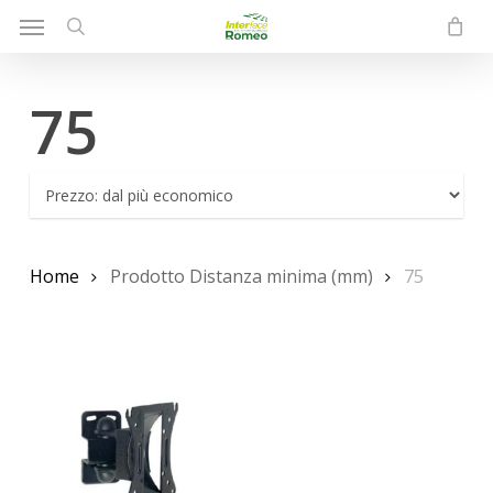
Menu
Skip
to
search
main
75
content
Home
Prodotto Distanza minima (mm)
75