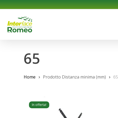
Skip
to
main
content
65
Home
Prodotto Distanza minima (mm)
65
In offerta!