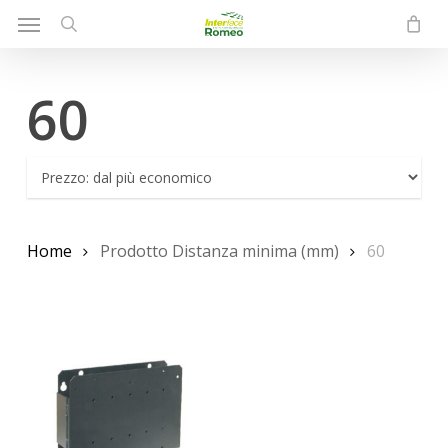
Menu
Skip
to
search
main
60
content
Home
Prodotto Distanza minima (mm)
60