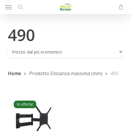
Menu
Skip
to
search
main
490
content
Home
Prodotto Distanza massima (mm)
490
In offerta!