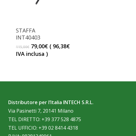
STAFFA
INT40403
Il
Il
79,00
€
(
96,38
€
115,00
€
prezzo
prezzo
IVA inclusa )
originale
attuale
era:
è:
115,00€.
79,00€.
Distributore per l’Italia INTECH S.R.L.
Via Pasinetti 7, 20141 Milano
TEL DIRETTO:
+39 377 528 4875
TEL UFFICIO:
+39 02 8414 4318