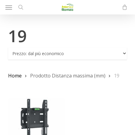
Menu
Skip
to
search
main
19
content
Home
Prodotto Distanza massima (mm)
19