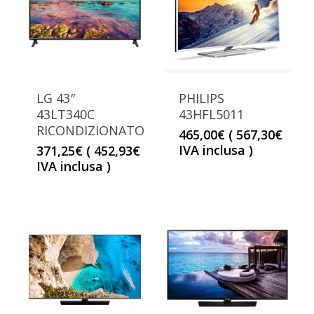
LG 43″
PHILIPS
43LT340C
43HFL5011
RICONDIZIONATO
465,00
€
(
567,30
€
IVA inclusa )
371,25
€
(
452,93
€
IVA inclusa )