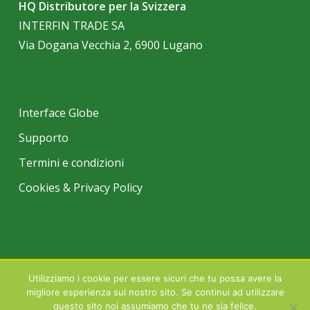
HQ Distributore per la Svizzera
INTERFIN TRADE SA
Via Dogana Vecchia 2, 6900 Lugano
Interface Globe
Supporto
Termini e condizioni
Cookies & Privacy Policy
Utilizziamo i cookie per essere sicuri che tu possa avere la
© 2026 INTERFIN TRADE SA LUGANO | Tutti i marchi registrati citati
migliore esperienza sul nostro sito. Se continui ad utilizzare
all'interno di questo sito sono proprietà degli aventi diritto.
questo sito noi assumiamo che tu ne sia felice.