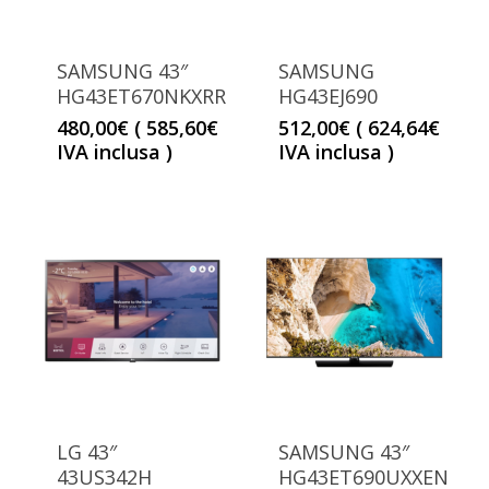
SAMSUNG 43″
SAMSUNG
HG43ET670NKXRR
HG43EJ690
480,00
€
(
585,60
€
512,00
€
(
624,64
€
IVA inclusa )
IVA inclusa )
LG 43″
SAMSUNG 43″
43US342H
HG43ET690UXXEN