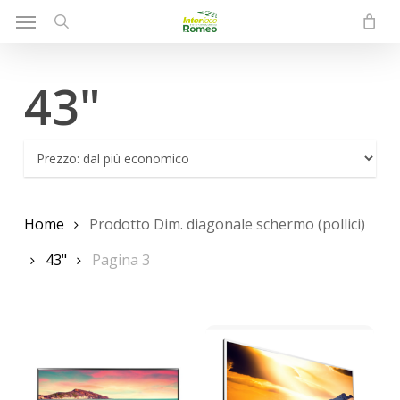
Menu
Skip
to
search
main
43"
content
Home
Prodotto Dim. diagonale schermo (pollici)
43"
Pagina 3