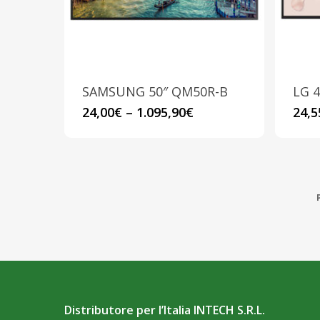
scelte
nella
pagina
del
prodotto
SAMSUNG 50″ QM50R-B
LG 
Questo
24,00
€
–
1.095,90
€
24,5
prodotto
ha
più
varianti.
Le
opzioni
possono
essere
scelte
Distributore per l’Italia INTECH S.R.L.
nella