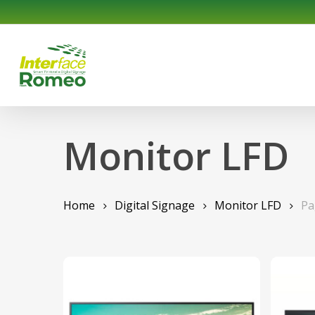
Skip
to
main
content
Monitor LFD
Home
Digital Signage
Monitor LFD
Pa