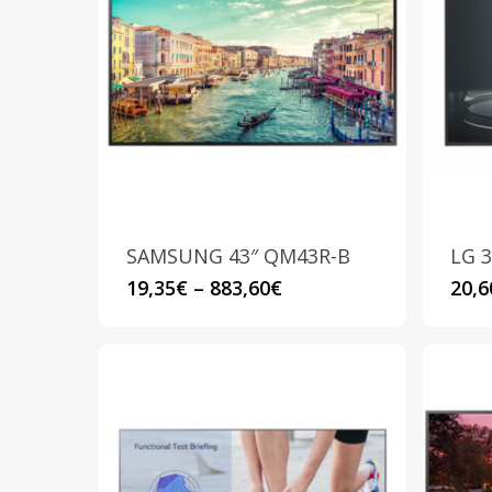
SAMSUNG 43″ QM43R-B
LG 3
Questo
19,35
€
–
883,60
€
20,6
prodotto
ha
più
varianti.
Le
opzioni