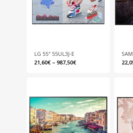
possono
essere
scelte
nella
pagina
del
prodotto
LG 55″ 55UL3J-E
SAM
Questo
21,60
€
–
987,50
€
22,0
prodotto
ha
più
varianti.
Le
opzioni
possono
essere