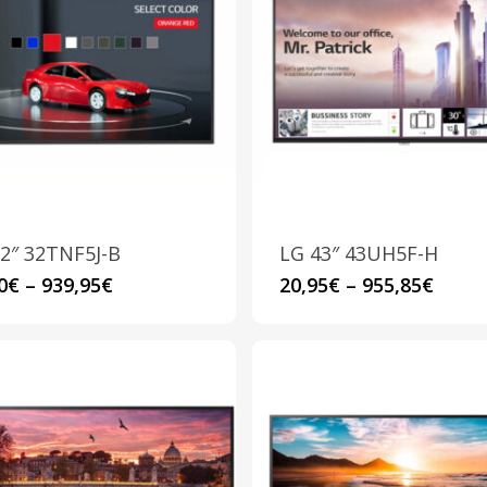
2″ 32TNF5J-B
LG 43″ 43UH5F-H
Questo
Questo
0
€
–
939,95
€
20,95
€
–
955,85
€
prodotto
prodotto
ha
ha
più
più
varianti.
varianti.
Le
Le
opzioni
opzioni