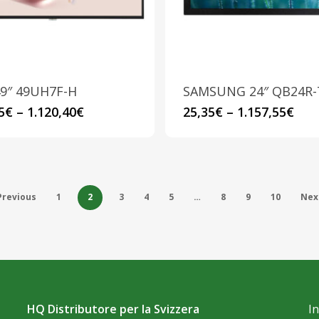
scelte
scelte
nella
nella
pagina
pagina
del
del
prodotto
prodotto
49″ 49UH7F-H
SAMSUNG 24″ QB24R-
Questo
Questo
5
€
–
1.120,40
€
25,35
€
–
1.157,55
€
prodotto
prodotto
ha
ha
più
più
varianti.
varianti.
Previous
1
2
3
4
5
…
8
9
10
Nex
Le
Le
opzioni
opzioni
possono
possono
essere
essere
scelte
scelte
nella
HQ Distributore per la Svizzera
nella
I