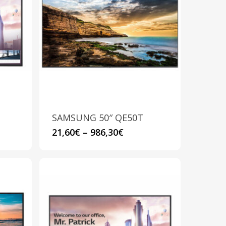
SAMSUNG 50″ QE50T
Questo
21,60
€
–
986,30
€
prodotto
ha
più
varianti.
Le
opzioni