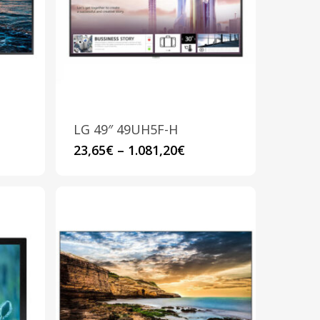
possono
essere
scelte
nella
pagina
del
prodotto
LG 49″ 49UH5F-H
Questo
23,65
€
–
1.081,20
€
prodotto
ha
più
varianti.
Le
opzioni
possono
essere